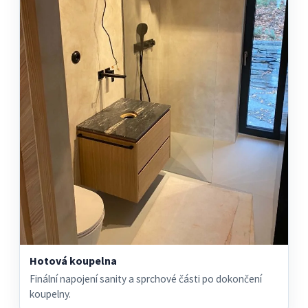
Hotová koupelna
Finální napojení sanity a sprchové části po dokončení
koupelny.