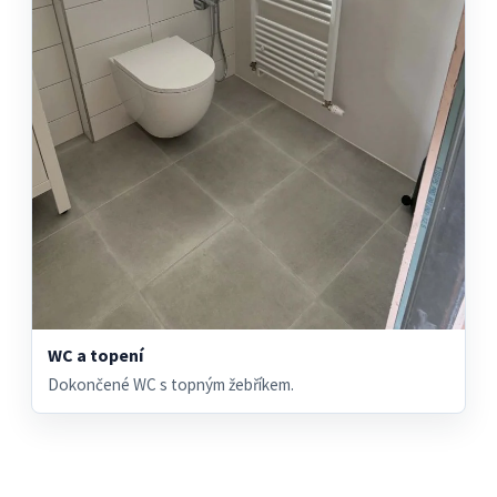
WC a topení
Dokončené WC s topným žebříkem.