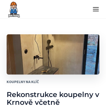
Přeskočit
na
obsah
KOUPELNY NA KLÍČ
Rekonstrukce koupelny v
Krnově včetně