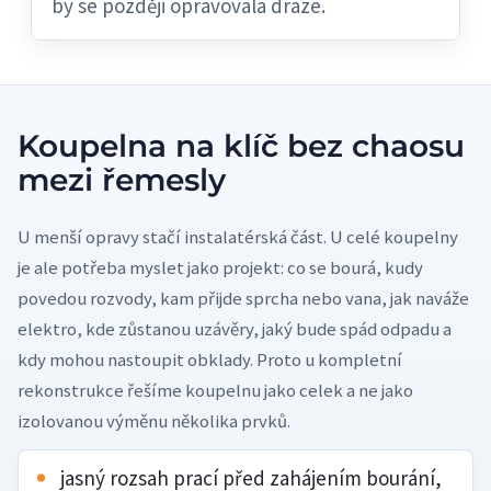
by se později opravovala draze.
Koupelna na klíč bez chaosu
mezi řemesly
U menší opravy stačí instalatérská část. U celé koupelny
je ale potřeba myslet jako projekt: co se bourá, kudy
povedou rozvody, kam přijde sprcha nebo vana, jak naváže
elektro, kde zůstanou uzávěry, jaký bude spád odpadu a
kdy mohou nastoupit obklady. Proto u kompletní
rekonstrukce řešíme koupelnu jako celek a ne jako
izolovanou výměnu několika prvků.
jasný rozsah prací před zahájením bourání,