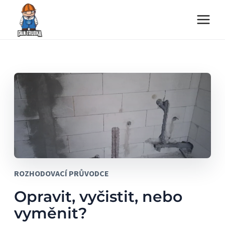
Přeskočit
na
obsah
ROZHODOVACÍ PRŮVODCE
Opravit, vyčistit, nebo
vyměnit?