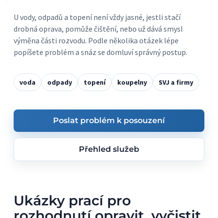
U vody, odpadů a topení není vždy jasné, jestli stačí
drobná oprava, pomůže čištění, nebo už dává smysl
výměna části rozvodu. Podle několika otázek lépe
popíšete problém a snáz se domluví správný postup.
voda
odpady
topení
koupelny
SVJ a firmy
Poslat problém k posouzení
Přehled služeb
Ukázky prací pro
rozhodnutí opravit, vyčistit