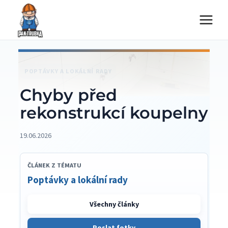
Přeskočit
na
obsah
POPTÁVKY A LOKÁLNÍ RADY
Chyby před
rekonstrukcí koupelny
19.06.2026
ČLÁNEK Z TÉMATU
Poptávky a lokální rady
Všechny články
Poslat fotky