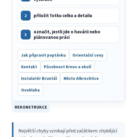
2
přiložit fotku celku a detailu
označit, jestli jde o havárii nebo
3
plánovanou práci
Jak připravit poptávku
Orientační ceny
Kontakt
Působnost Krnov a okolí
Instalatér Bruntál
Město Albrechtice
Osoblaha
REKONSTRUKCE
Největší chyby vznikají před začátkem: chybějící