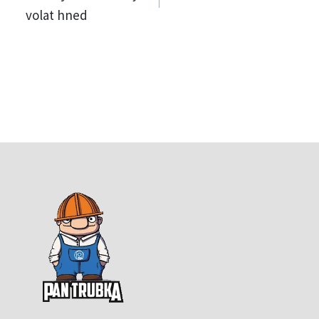
pro
volat hned
příspěvek