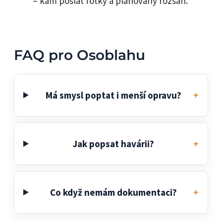
– kam poslat fotky a plánovaný rozsah.
FAQ pro Osoblahu
Má smysl poptat i menší opravu?
Jak popsat havárii?
Co když nemám dokumentaci?