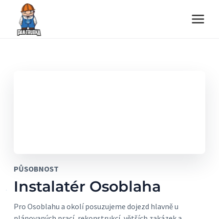
Přeskočit
na
obsah
PŮSOBNOST
Instalatér Osoblaha
Pro Osoblahu a okolí posuzujeme dojezd hlavně u
plánovaných prací, rekonstrukcí, větších zakázek a