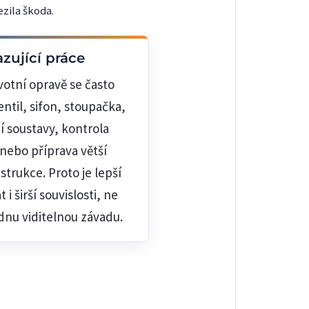
zila škoda.
zující práce
votní opravě se často
entil, sifon, stoupačka,
ní soustavy, kontrola
 nebo příprava větší
strukce. Proto je lepší
 i širší souvislosti, ne
ednu viditelnou závadu.