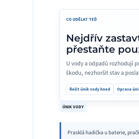
CO UDĚLAT TEĎ
Nejdřív zasta
přestaňte pou
U vody a odpadů rozhodují pr
škodu, nezhoršit stav a posla
Řešit únik vody hned
Oprava úni
ÚNIK VODY
Prasklá hadička u baterie, pra