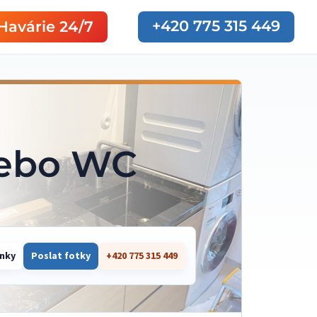
+420 775 315 449
Havárie 24/7
nebo WC
ánky
Poslat fotky
+420 775 315 449