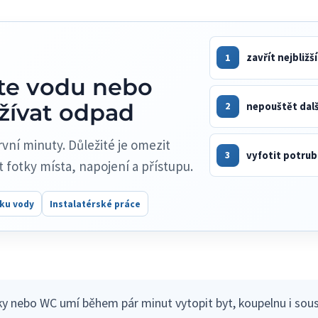
1
zavřít nejbližš
vte vodu nebo
žívat odpad
2
nepouštět dal
vní minuty. Důležité je omezit
3
vyfotit potrubí
t fotky místa, napojení a přístupu.
ku vody
Instalatérské práce
čky nebo WC umí během pár minut vytopit byt, koupelnu i sou