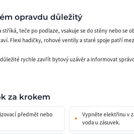
lém opravdu důležitý
a stříká, teče po podlaze, vsakuje se do stěny nebo se o
ví. Flexi hadičky, rohové ventily a staré spoje patří mez
důležité rychle zavřít bytový uzávěr a informovat správ
ok za krokem
řizovací předmět nebo
Vypněte elektřinu v 
voda u zásuvek.