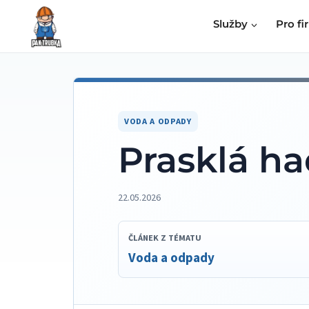
Přeskočit
Služby
Pro fi
na
obsah
VODA A ODPADY
Prasklá h
22.05.2026
ČLÁNEK Z TÉMATU
Voda a odpady