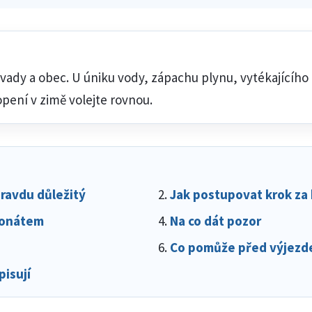
ávady a obec. U úniku vody, zápachu plynu, vytékajícího
ení v zimě volejte rovnou.
ravdu důležitý
Jak postupovat krok za
efonátem
Na co dát pozor
Co pomůže před výjez
pisují