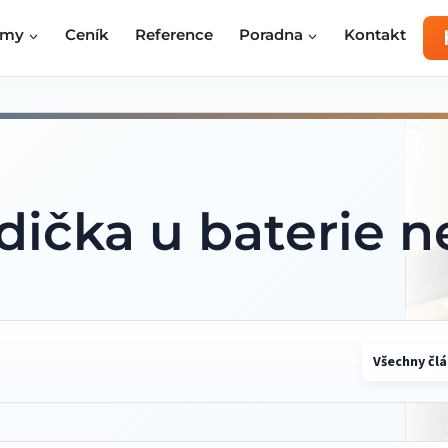
rmy
Ceník
Reference
Poradna
Kontakt
adička u baterie 
Všechny čl