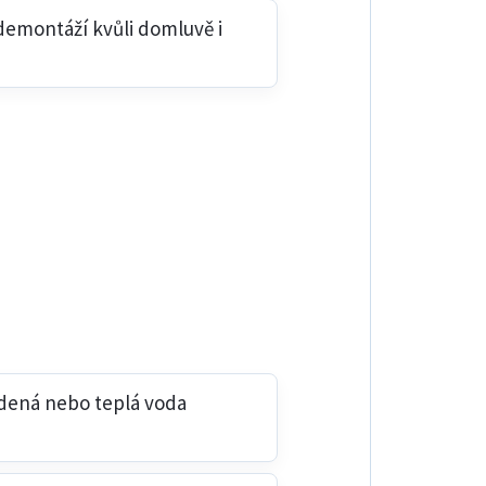
demontáží kvůli domluvě i
udená nebo teplá voda