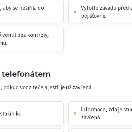
 aby se nešířila do
Vyfoťte závadu před 
pojišťovně.
 ventil bez kontroly,
mu.
d telefonátem
, odkud voda teče a jestli je už zavřená.
informace, zda je st
ísta úniku
zavřená