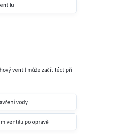
entilu
ový ventil může začít téct při
avření vody
em ventilu po opravě