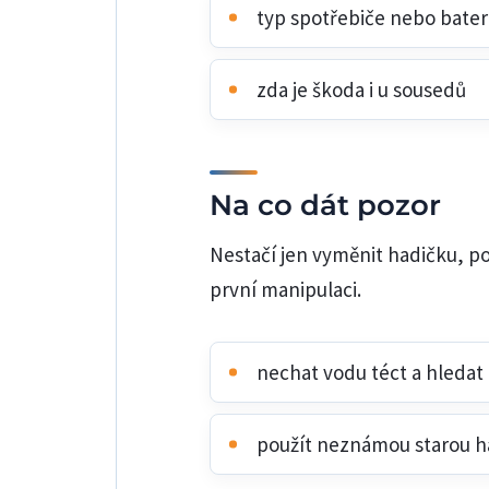
typ spotřebiče nebo bater
zda je škoda i u sousedů
Na co dát pozor
Nestačí jen vyměnit hadičku, po
první manipulaci.
nechat vodu téct a hledat
použít neznámou starou h