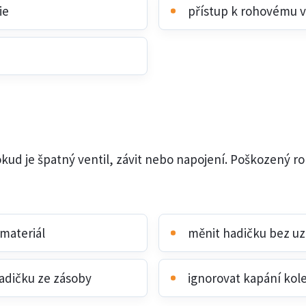
ie
přístup k rohovému v
kud je špatný ventil, závit nebo napojení. Poškozený roh
 materiál
měnit hadičku bez uz
adičku ze zásoby
ignorovat kapání kol