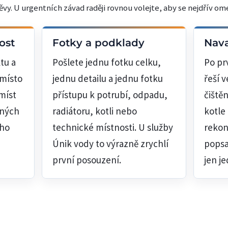
y. U urgentních závad raději rovnou volejte, aby se nejdřív ome
ost
Fotky a podklady
Nava
tu a
Pošlete jednu fotku celku,
Po pr
 místo
jednu detailu a jednu fotku
řeší v
míst
přístupu k potrubí, odpadu,
čiště
bných
radiátoru, kotli nebo
kotle
ého
technické místnosti. U služby
rekon
Únik vody to výrazně zrychlí
popsat
první posouzení.
jen j