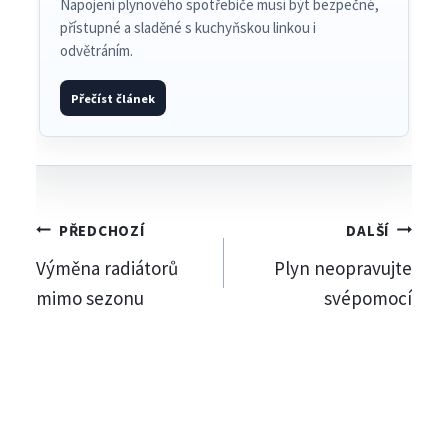
Napojení plynového spotřebiče musí být bezpečné,
přístupné a sladěné s kuchyňskou linkou i
odvětráním.
Přečíst článek
Navigace
PŘEDCHOZÍ
DALŠÍ
Výměna radiátorů
Plyn neopravujte
pro
mimo sezonu
svépomocí
příspěvek