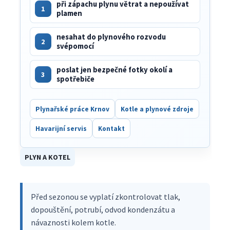
při zápachu plynu větrat a nepoužívat
1
plamen
nesahat do plynového rozvodu
2
svépomocí
poslat jen bezpečné fotky okolí a
3
spotřebiče
Plynařské práce Krnov
Kotle a plynové zdroje
Havarijní servis
Kontakt
PLYN A KOTEL
Před sezonou se vyplatí zkontrolovat tlak,
dopouštění, potrubí, odvod kondenzátu a
návaznosti kolem kotle.