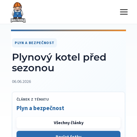
Přeskočit
na
obsah
PLYN A BEZPEČNOST
Plynový kotel před
sezonou
06.06.2026
ČLÁNEK Z TÉMATU
Plyn a bezpečnost
Všechny články
Poslat fotky