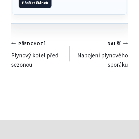
Přečíst článek
Navigace
PŘEDCHOZÍ
DALŠÍ
Plynový kotel před
Napojení plynového
pro
sezonou
sporáku
příspěvek