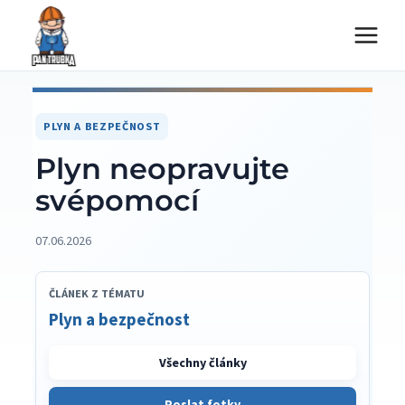
Přeskočit
na
obsah
PLYN A BEZPEČNOST
Plyn neopravujte
svépomocí
07.06.2026
ČLÁNEK Z TÉMATU
Plyn a bezpečnost
Všechny články
Poslat fotky