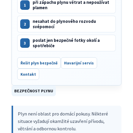
při zápachu plynu větrat a nepoužívat
1
plamen
nesahat do plynového rozvodu
2
svépomocí
poslat jen bezpečné fotky okolí a
3
spotřebiče
Řešit plyn bezpečně
Havarijní servis
Kontakt
BEZPEČNOST PLYNU
Plyn není oblast pro domácí pokusy. Některé
situace vyžadují okamžité uzavření přívodu,
větrání a odbornou kontrolu.